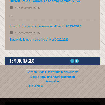
Ouverture de l'année académique 2025/2026
distribué
16 septembre 2025
SEE-2
...
Administration Unix/Linux
Emploi du temps, semestre d'hiver 2025/2026
Réseaux informatiques
16 septembre 2025
HTML 5
Emploi du temps - semestre d'hiver 2025/2026
Java Script
CONTACT
TÉMOIGNAGES
LOGIN
Le recteur de l'Université technique de
Etudiant troisiè
Sofia a reçu une haute distinction
française
...
lire la suite