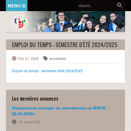
Aller au contenu principal
Formulaire de recherche
Rec
ACCUEIL
ADMISSION
EMPLOI DU TEMPS - SEMESTRE D'ÉTÉ 2024/2025
Bulgares
Etrangers
Feb 01, 2025
secretariat
FORMATIONS
Emploi du temps - semestre d'été 2024/2025
UTS - Schéma des études
Master GE-(ICT, EEA) - 5 ans
Les dernières annonces
Master GE-EEA - 2/3 ans
Национален конкурс по математика на ФФОЕ -
Master GE-TIC - 2/3 ans
26.04.2026г.
20 mars 2026
Ecole Doctorale Internationale d’Ingénierie
...