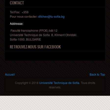
CONTACT
Tel/Fax: +359
Pour nous contacter:
ditchev@tu-sofia.bg
Addresse:
Faculté francophone (FFOE) bât 12
Université Technique de Sofia 8, Kliment Ohridski.
Sofia-1000, BULGARIE
RETROUVEZ-NOUS SUR FACEBOOK
Vous êtes ici
Accueil
Back to Top
Copyright © 2018
Université Technique de Sofia
. Tous droits
réservés.