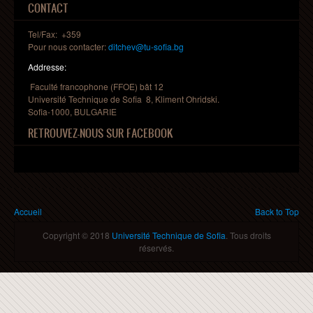
CONTACT
Tel/Fax: +359
Pour nous contacter:
ditchev@tu-sofia.bg
Addresse:
Faculté francophone (FFOE) bât 12
Université Technique de Sofia 8, Kliment Ohridski.
Sofia-1000, BULGARIE
RETROUVEZ-NOUS SUR FACEBOOK
Vous êtes ici
Accueil
Back to Top
Copyright © 2018
Université Technique de Sofia
. Tous droits
réservés.