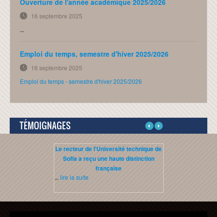
Ouverture de l'année académique 2025/2026
distribué
16 septembre 2025
SEE-2
...
Administration Unix/Linux
Emploi du temps, semestre d'hiver 2025/2026
Réseaux informatiques
16 septembre 2025
HTML 5
Emploi du temps - semestre d'hiver 2025/2026
Java Script
CONTACT
TÉMOIGNAGES
LOGIN
Le recteur de l'Université technique de
Etudiant troisiè
Sofia a reçu une haute distinction
française
...
lire la suite