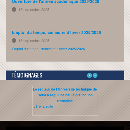
Ouverture de l'année académique 2025/2026
distribué
16 septembre 2025
SEE-2
...
Administration Unix/Linux
Emploi du temps, semestre d'hiver 2025/2026
Réseaux informatiques
16 septembre 2025
HTML 5
Emploi du temps - semestre d'hiver 2025/2026
Java Script
CONTACT
TÉMOIGNAGES
LOGIN
Le recteur de l'Université technique de
Etudiant troisiè
Sofia a reçu une haute distinction
française
...
lire la suite