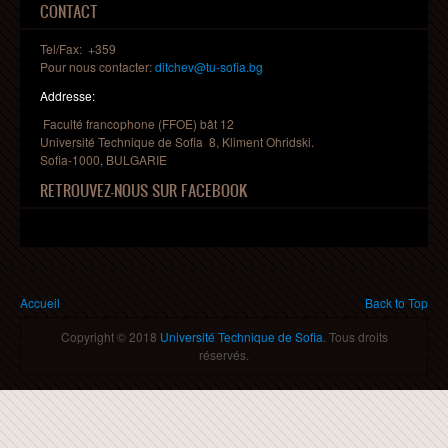
CONTACT
Tel/Fax: +359
Pour nous contacter:
ditchev@tu-sofia.bg
Addresse:
Faculté francophone (FFOE) bât 12
Université Technique de Sofia 8, Kliment Ohridski.
Sofia-1000, BULGARIE
RETROUVEZ-NOUS SUR FACEBOOK
Vous êtes ici
Accueil
Back to Top
Copyright © 2018
Université Technique de Sofia
. Tous droits
réservés.