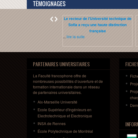
TÉMOIGNAGES
Le recteur de l'Université technique de
Sofia a reçu une haute distinction
française
...
lire la suite
PARTENAIRES UNIVERSITAIRES
FICHE
La Faculté francophone offre de
Fich
nombreuses possibilités d’ouverture et de
Proj
formation internationale dans un réseau
Proj
de partenaires universitaires.
char
Aix-Marseille Université
Dem
Ecole Supérieur d'Ingénieurs en
Electrotechnique et Electronique
INSA de Rennes
INFOR
École Polytechnique de Montréal