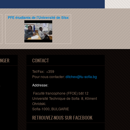
PFE étudiants de l'Université de Sfax
PFE étudiants français
Deux étudiants de l'Université Gre
Alpes ont effectué leur stage de pro
de fin d'études au sein du Laborato
ANGER
CONTACT
de...
lire la suite
Tel/Fax: +359
Pour nous contacter:
ditchev@tu-sofia.bg
Addresse:
s
Faculté francophone (FFOE) bât 12
Université Technique de Sofia 8, Kliment
Ohridski.
Sofia-1000, BULGARIE
RETROUVEZ-NOUS SUR FACEBOOK