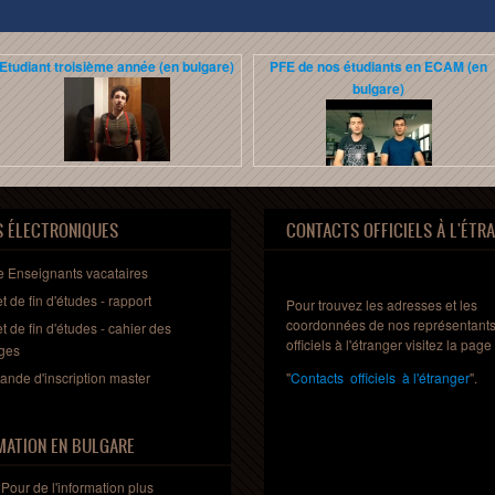
Etudiant troisième année (en bulgare)
PFE de nos étudiants en ECAM (en
bulgare)
PFE de nos étudiants en ECAM EPMI,
programme Erasmus+
S ÉLECTRONIQUES
CONTACTS OFFICIELS À L'ÉTR
e Enseignants
vacataires
et
de fin
d'études
- rapport
Pour trouvez les adresses et les
coordonnées de nos représentant
et
de fin
d'études
-
cahier
des
officiels à l'étranger visitez la page
ges
ande
d'inscription
master
"
Contacts officiels à l'étranger
".
MATION EN BULGARE
Pour de l'information plus