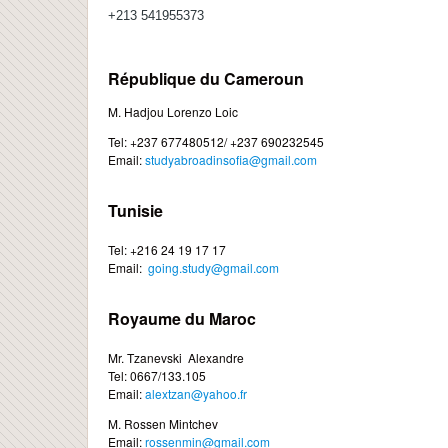
+213 541955373
République du Cameroun
M. Hadjou Lorenzo Loic
Tel: +237 677480512/ +237 690232545
Email:
studyabroadinsofia@gmail.com
Tunisie
Tel: +216 24 19 17 17
Email:
going.study@gmail.com
Royaume du Maroc
Mr. Tzanevski Alexandre
Tel: 0667/133.105
Email:
alextzan@yahoo.fr
M. Rossen Mintchev
Email:
rossenmin@gmail.com