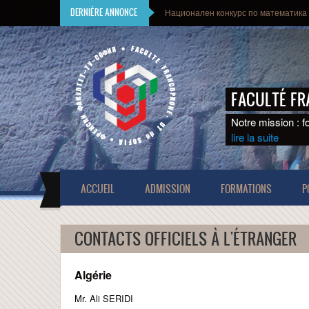
Aller au contenu principal
DERNIÈRE ANNONCE
Национален конкурс по математика 
FACULTÉ F
Notre mission : f
lire la suite
ACCUEIL
ADMISSION
FORMATIONS
P
CONTACTS OFFICIELS À L'ÉTRANGER
Algérie
Mr. Ali SERIDI